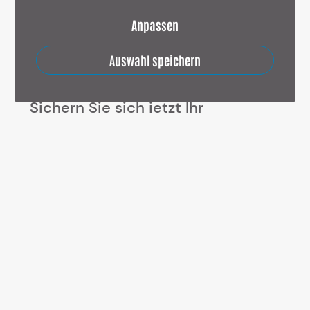
Anpassen
Mehr Umsatz, erfolgreiche Projekte und
Auswahl speichern
begeisterte Kunden
Sichern Sie sich jetzt Ihr
kostenloses Gespräch mit mir und
lernen Sie mich kennen.
Kostenfreies Erstgespräch