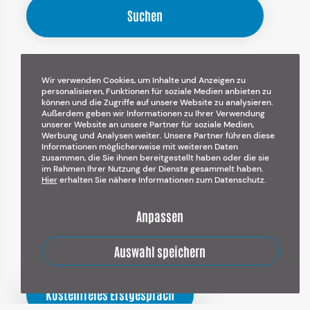
Suchen
Mehr Umsatz, erfolgreiche
Wir verwenden Cookies, um Inhalte und Anzeigen zu
personalisieren, Funktionen für soziale Medien anbieten zu
können und die Zugriffe auf unsere Website zu analysieren.
Projekte und begeisterte
Außerdem geben wir Informationen zu Ihrer Verwendung
unserer Website an unsere Partner für soziale Medien,
Werbung und Analysen weiter. Unsere Partner führen diese
Informationen möglicherweise mit weiteren Daten
Kunden
zusammen, die Sie ihnen bereitgestellt haben oder die sie
im Rahmen Ihrer Nutzung der Dienste gesammelt haben.
Hier
erhalten Sie nähere Informationen zum Datenschutz.
Sichern Sie sich jetzt Ihr
Anpassen
kostenloses Gespräch mit mir
und lernen Sie mich kennen.
Auswahl speichern
Kostenfreies Erstgespräch